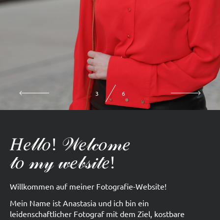
3
6
𝐻𝑒𝓁𝓁𝑜! 𝒲𝑒𝓁𝒸𝑜𝓂𝑒
𝓉𝑜 𝓂𝓎 𝓌𝑒𝒷𝓈𝒾𝓉𝑒!
Willkommen auf meiner Fotografie-Website!
Mein Name ist Anastasia und ich bin ein
leidenschaftlicher Fotograf mit dem Ziel, kostbare